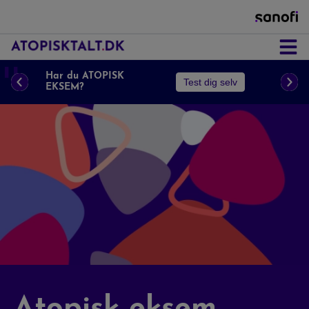
Astma
❚❚
Har du ATOPISK
Test dig selv
EKSEM?
Næsepolypper
Atopisk Eksem
Prurigo Nodularis
KOL