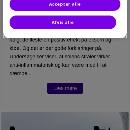
Sol og sommer er godt for de fleste – også
Accepter alle
for dig med eksem
Atopisk eksem
Afvis alle
En sommerferie med blå himmel og sol har for
langt de fleste en positiv effekt på eksem og
kløe. Og det er der gode forklaringer på.
Undersøgelser viser, at solens stråler virker
anti-inflammatorisk og kan være med til at
dæmpe...
Læs mere