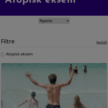
Atopisk eksem
Sygdomssammenhæng
Filtre
Test
Nulstil
Atopisk eksem
Blog
Video
Søg