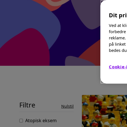
Dit pri
Ved at kl
forbedre
reklame. 
på linket
bedes du 
Cookie-
Filtre
Nulstil
Atopisk eksem