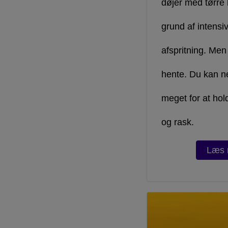
døjer med tørre
grund af intens
afspritning. Men
hente. Du kan ne
meget for at hol
og rask.
Læs 