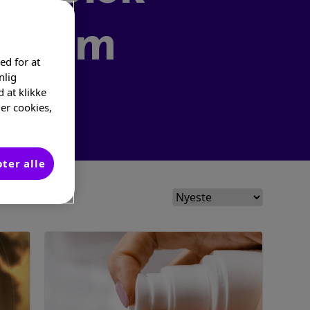
ksem
ed for at
nlig
d at klikke
er cookies,
ter alle