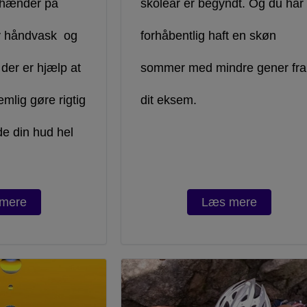
 hænder på
skoleår er begyndt. Og du har
iv håndvask og
forhåbentlig haft en skøn
 der er hjælp at
sommer med mindre gener fra
mlig gøre rigtig
dit eksem.
de din hud hel
mere
Læs mere