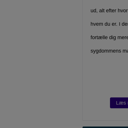
ud, alt efter hvor
hvem du er. I de
fortælle dig me
sygdommens ma
Læs 