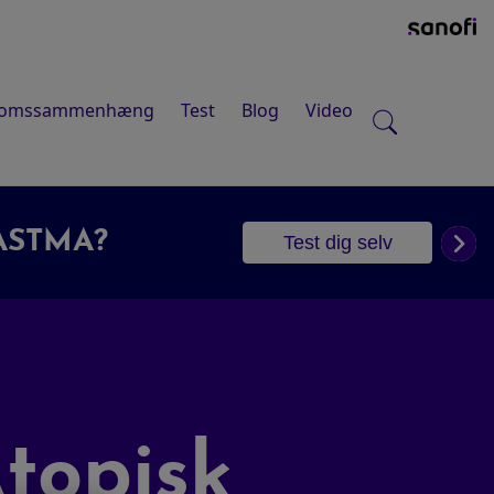
domssammenhæng
Test
Blog
Video
OPISK EKSEM?
Test dig selv
topisk