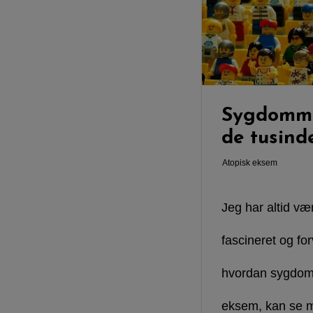
Sygdomm
de tusind
Atopisk eksem
Jeg har altid væ
fascineret og for
hvordan sygdom
eksem, kan se m