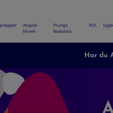
polypper
Atopisk
Prurigo
KOL
Syg
Eksem
Nodularis
Har du AT
A