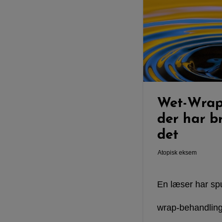
Wet-Wrap 
der har b
det
Atopisk eksem
En læser har sp
wrap-behandling e