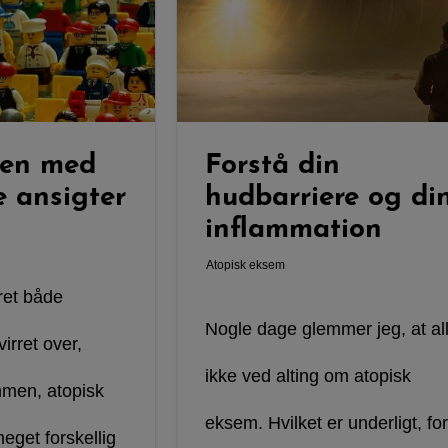
en med
Forstå din
e ansigter
hudbarriere og di
inflammation
Atopisk eksem
ret både
Nogle dage glemmer jeg, at al
virret over,
ikke ved alting om atopisk
men, atopisk
eksem. Hvilket er underligt, for
eget forskellig