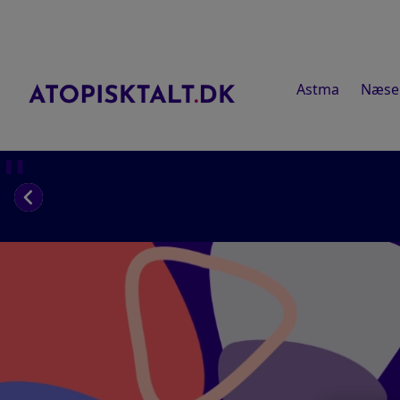
Astma
Næse
❚❚