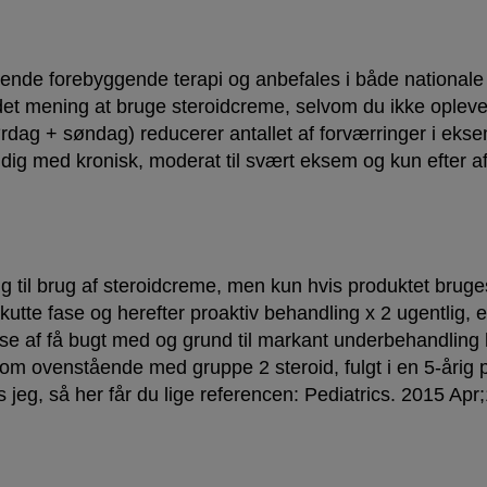
ende forebyggende terapi og anbefales i både nationale o
er det mening at bruge steroidcreme, selvom du ikke opl
rdag + søndag) reducerer antallet af forværringer i eks
 dig med kronisk, moderat til svært eksem og kun efter a
ing til brug af steroidcreme, men kun hvis produktet bruges
utte fase og herefter proaktiv behandling x 2 ugentlig, e
else af få bugt med og grund til markant underbehandlin
 ovenstående med gruppe 2 steroid, fulgt i en 5-årig pe
jeg, så her får du lige referencen: Pediatrics. 2015 Apr