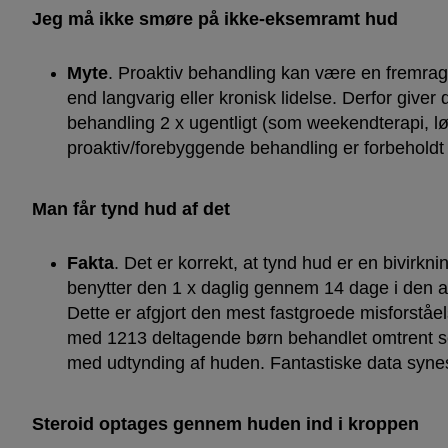
Jeg må ikke smøre på ikke-eksemramt hud
Myte
. Proaktiv behandling kan være en fremrag
end langvarig eller kronisk lidelse. Derfor giv
behandling 2 x ugentligt (som weekendterapi, lø
proaktiv/forebyggende behandling er forbeholdt
Man får tynd hud af det
Fakta
. Det er korrekt, at tynd hud er en bivirkn
benytter den 1 x daglig gennem 14 dage i den ak
Dette er afgjort den mest fastgroede misforstå
med 1213 deltagende børn behandlet omtrent som
med udtynding af huden. Fantastiske data synes 
Steroid optages gennem huden ind i kroppen