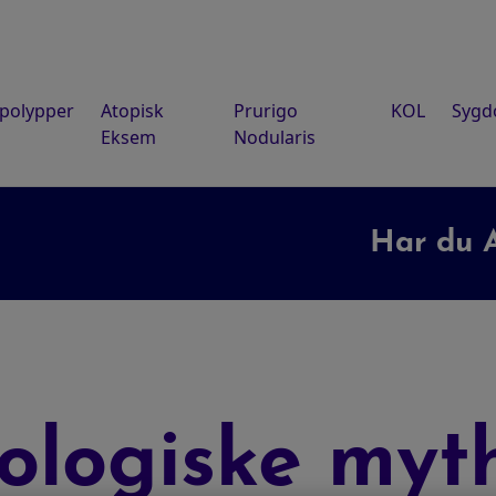
polypper
Atopisk
Prurigo
KOL
Syg
Eksem
Nodularis
Har du AT
logiske myth