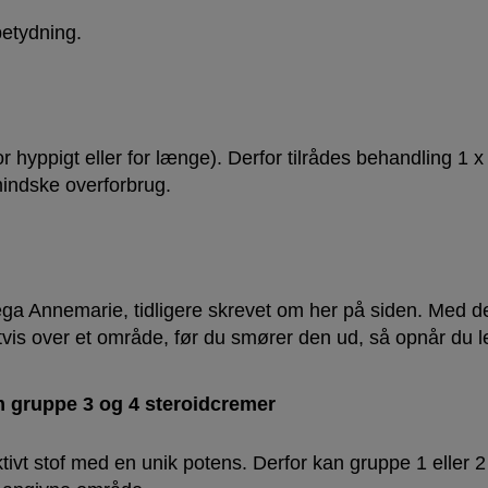
betydning.
or hyppigt eller for længe). Derfor tilrådes behandling 1
 mindske overforbrug.
lega Annemarie, tidligere skrevet om her på siden. Med 
tvis over et område, før du smører den ud, så opnår du l
m gruppe 3 og 4 steroidcremer
ktivt stof med en unik potens. Derfor kan gruppe 1 eller 