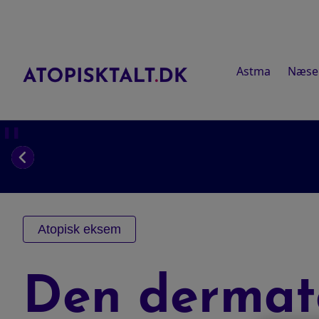
Astma
Næse
❚❚
Atopisk eksem
Den dermato