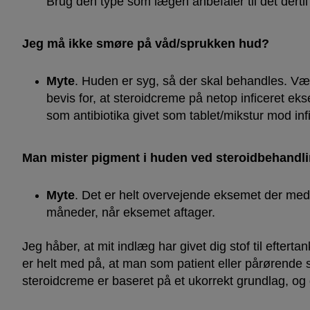
Brug den type som lægen anbefaler til det dert
Jeg må ikke smøre på våd/sprukken hud?
Myte
. Huden er syg, så der skal behandles. Vær
bevis for, at steroidcreme på netop inficeret eks
som antibiotika givet som tablet/mikstur mod i
Man mister pigment i huden ved steroidbehandl
Myte
. Det er helt overvejende eksemet der med
måneder, når eksemet aftager.
Jeg håber, at mit indlæg har givet dig stof til eftert
er helt med på, at man som patient eller pårørende s
steroidcreme er baseret på et ukorrekt grundlag, og