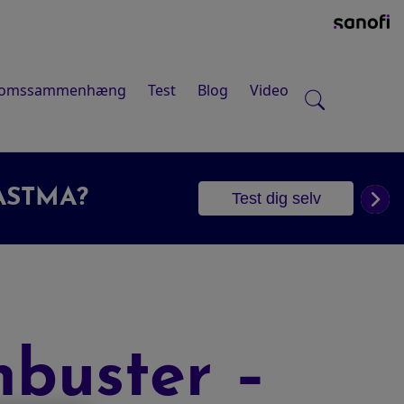
domssammenhæng
Test
Blog
Video
OPISK EKSEM?
Test dig selv
buster –