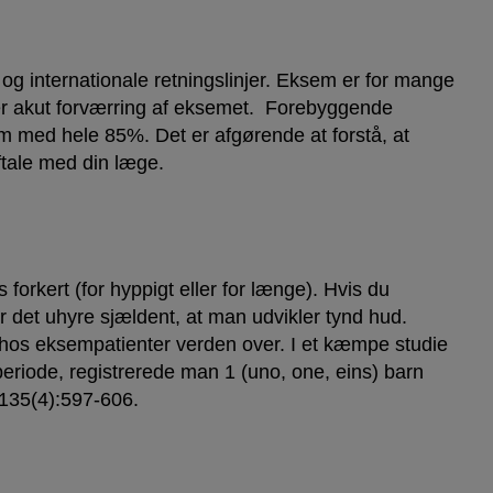
g internationale retningslinjer. Eksem er for mange
ever akut forværring af eksemet. Forebyggende
em med hele 85%. Det er afgørende at forstå, at
ftale med din læge.
 forkert (for hyppigt eller for længe). Hvis du
r det uhyre sjældent, at man udvikler tynd hud.
g hos eksempatienter verden over. I et kæmpe studie
riode, registrerede man 1 (uno, one, eins) barn
;135(4):597-606.