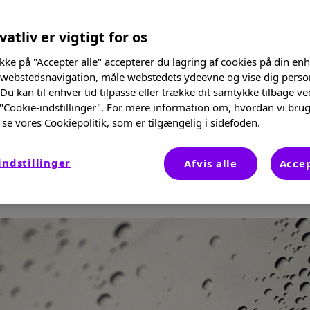
vatliv er vigtigt for os
ikke på "Accepter alle" accepterer du lagring af cookies på din enh
 webstedsnavigation, måle webstedets ydeevne og vise dig perso
 som kastede sig over myterne omkr
Du kan til enhver tid tilpasse eller trække dit samtykke tilbage ve
 "Cookie-indstillinger". For mere information om, hvordan vi brug
e hvad man lover – det synes jeg er
se vores Cookiepolitik, som er tilgængelig i sidefoden.
re berørt emnet, men jeg kan altså ik
t skrive, og forhåbentligt lige så sj
indstillinger
Afvis alle
Accep
gt og oprigtigt lægehjerte. Er du kl