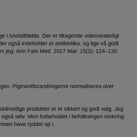
 tvivlstilfælde. Der er tiltagende videnskabeligt
der også indeholder et antibiotika, og lige så godt
ynes jeg: Ann Fam Med. 2017 Mar; 15(2): 124–130.
ngen. Pigmentforandringerne normaliseres over
eroidholdige produkter er et sikkert og godt valg. Jeg
eg også selv. Men forbeholdet i befolkningen omkring
ammen have ryddet op i.