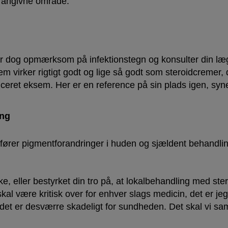
il angivne område.
 dog opmærksom på infektionstegn og konsulter din læge i
em virker rigtigt godt og lige så godt som steroidcremer, 
nficeret eksem. Her er en reference på sin plads igen, s
ing
fører pigmentforandringer i huden og sjældent behandli
anke, eller bestyrket din tro på, at lokalbehandling med st
kal være kritisk over for enhver slags medicin, det er j
 det er desværre skadeligt for sundheden. Det skal vi s