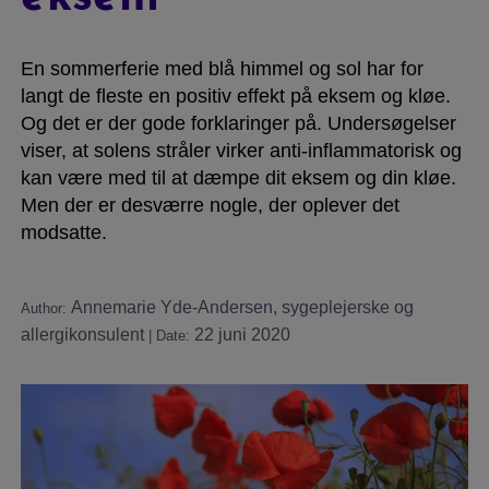
En sommerferie med blå himmel og sol har for
Sygdomssammenhæng
langt de fleste en positiv effekt på eksem og kløe.
Og det er der gode forklaringer på. Undersøgelser
viser, at solens stråler virker anti-inflammatorisk og
kan være med til at dæmpe dit eksem og din kløe.
Test
Men der er desværre nogle, der oplever det
modsatte.
Blog
Annemarie Yde-Andersen, sygeplejerske og
Author:
allergikonsulent
22 juni 2020
| Date:
Video
Søg