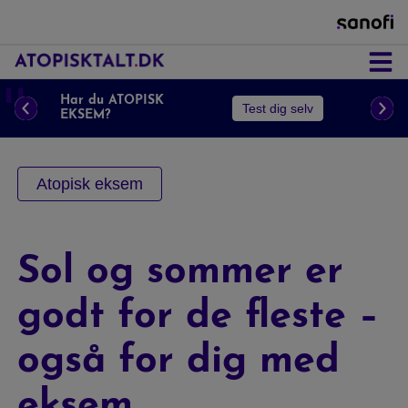
Astma
❚❚
Har du ATOPISK
Test dig selv
EKSEM?
Næsepolypper
Atopisk eksem
Atopisk Eksem
Sol og sommer er
godt for de fleste –
Prurigo Nodularis
også for dig med
eksem
KOL