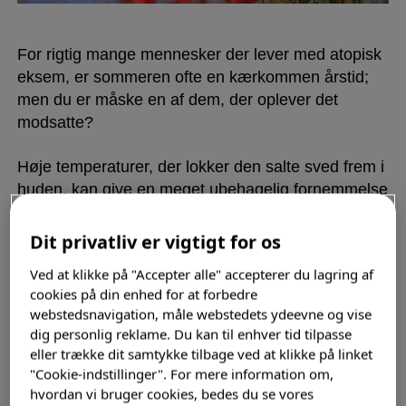
For rigtig mange mennesker der lever med atopisk
eksem, er sommeren ofte en kærkommen årstid;
men du er måske en af dem, der oplever det
modsatte?
Høje temperaturer, der lokker den salte sved frem i
huden, kan give en meget ubehagelig fornemmelse
af svie og kløe. Men fortvivl ej:
Dit privatliv er vigtigt for os
Et køligt brusebad efter strandturen vasker den
Ved at klikke på "Accepter alle" accepterer du lagring af
generende sved af og virker dæmpende på
cookies på din enhed for at forbedre
ubehaget i huden. Brug en god fugtighedscreme
webstedsnavigation, måle webstedets ydeevne og vise
bagefter.
dig personlig reklame. Du kan til enhver tid tilpasse
eller trække dit samtykke tilbage ved at klikke på linket
Måske kan du også få glæde af at læse bloggen
"Cookie-indstillinger". For mere information om,
om kløe
hvordan vi bruger cookies, bedes du se vores