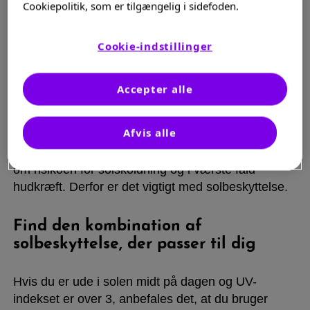
Cookiepolitik, som er tilgængelig i sidefoden.
Sol er godt – meget sol er mindre
Cookie-indstillinger
godt
Accepter alle
Solens stråler har mange gode egenskaber. De
dæmper eksemet, danner livgivende D vitamin i
Afvis alle
huden og giver velvære; men for meget sol kan
forværre dit eksem og din hudkløe. For ikke at tale
om risikoen for solskoldning og i værste fald
hudkræft. Derfor er det vigtigt med solbeskyttelse.
Find den kombination af
solbeskyttelse, der passer til dig
Hvis du er ude i solen midt på dagen og UV-
indekset er over 3, anbefales det, at du bruger