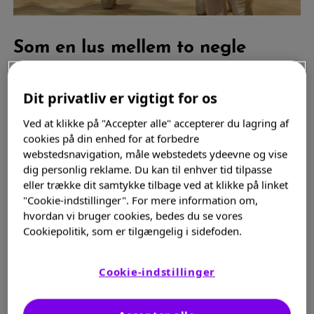
Som en lus mellem to negle
Klemt mellem forskellige sundhedspersoner: Apotekeren,
Dit privatliv er vigtigt for os
sundhedsplejersken, den praktiserende læge og
hudlægen. Eller mellem ægtefællen, forældre, lillebroren
Ved at klikke på "Accepter alle" accepterer du lagring af
der er fitnessinstruktør eller naboen der er SOSU og selv
cookies på din enhed for at forbedre
webstedsnavigation, måle webstedets ydeevne og vise
har et barn med eksem.
dig personlig reklame. Du kan til enhver tid tilpasse
eller trække dit samtykke tilbage ved at klikke på linket
Som udgangspunkt tror jeg fuldt og fast på, at mennesker
"Cookie-indstillinger". For mere information om,
vil hinanden det bedste. Jeg ved at sundhedspersoner,
hvordan vi bruger cookies, bedes du se vores
pårørende og bekendte altid ønsker at hjælpe når de
Cookiepolitik, som er tilgængelig i sidefoden.
giver velmenende råd. Men som Mikael Simpson synger:
”Gode dyr er rådne”. En humoristisk forvanskning af
Cookie-indstillinger
mundheldet ”Gode råd er dyre”, som kan betyde, at gode
råd fra andre kan føles som en stor belastning. Og faktisk
kan være i direkte modsætning til, hvad der er bedst for