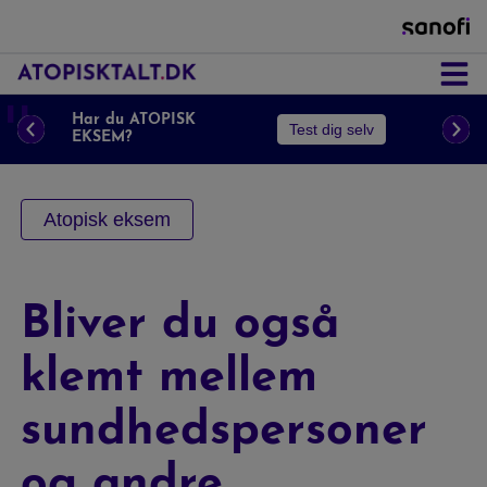
Astma
❚❚
Har du ATOPISK
Test dig selv
EKSEM?
Næsepolypper
Atopisk eksem
Atopisk Eksem
Bliver du også
klemt mellem
Prurigo Nodularis
sundhedspersoner
og andre
KOL