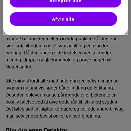
Accepter alle
dig.
Ønsket om bedring kan gøre dig sårbar
Afvis alle
Ofte befinder mennesker med eksem sig i en situation,
hvor de balancerer mellem to yderpunkter. På den ene
side trofastheden mod et synspunkt og en plan for
bedring. På den anden side fristelsen ved at ændre
mening, droppe nogle forbehold og prøve noget nyt.
Noget andet.
Ikke mindst fordi alle med udfordringer, bekymringer og
sygdom naturligvis søger både lindring og forklaring.
Desuden oplever mange pårørende eller bekendte en
positiv følelse ved at give gode råd til folk med sygdom.
Det føles godt at støtte, korrigere og vejlede andre i, hvad
man selv er overbevist om er en bedre retning.
Bliv din egen Detektor