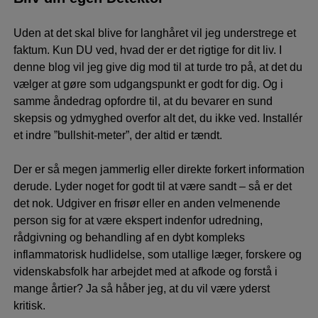
Uden at det skal blive for langhåret vil jeg understrege et
faktum. Kun DU ved, hvad der er det rigtige for dit liv. I
denne blog vil jeg give dig mod til at turde tro på, at det du
vælger at gøre som udgangspunkt er godt for dig. Og i
samme åndedrag opfordre til, at du bevarer en sund
skepsis og ydmyghed overfor alt det, du ikke ved. Installér
et indre ”bullshit-meter”, der altid er tændt.
Der er så megen jammerlig eller direkte forkert information
derude. Lyder noget for godt til at være sandt – så er det
det nok. Udgiver en frisør eller en anden velmenende
person sig for at være ekspert indenfor udredning,
rådgivning og behandling af en dybt kompleks
inflammatorisk hudlidelse, som utallige læger, forskere og
videnskabsfolk har arbejdet med at afkode og forstå i
mange årtier? Ja så håber jeg, at du vil være yderst
kritisk.