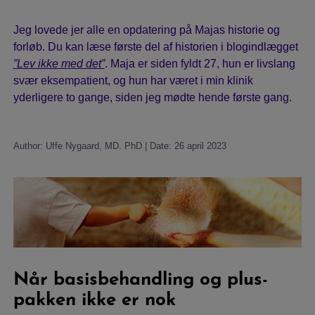
Jeg lovede jer alle en opdatering på Majas historie og
forløb. Du kan læse første del af historien i blogindlægget
Sygdomssammenhæng
”Lev ikke med det
”
. Maja er siden fyldt 27, hun er livslang
svær eksempatient, og hun har været i min klinik
yderligere to gange, siden jeg mødte hende første gang.
Test
Author: Uffe Nygaard, MD. PhD | Date: 26 april 2023
Blog
Video
Når basisbehandling og plus-
pakken ikke er nok
Søg