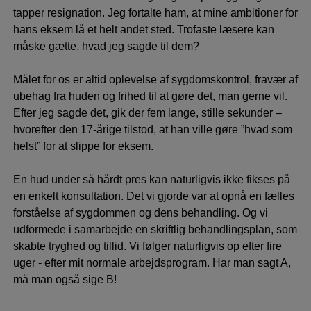
tapper resignation. Jeg fortalte ham, at mine ambitioner for
hans eksem lå et helt andet sted. Trofaste læsere kan
måske gætte, hvad jeg sagde til dem?
Målet for os er altid oplevelse af sygdomskontrol, fravær af
ubehag fra huden og frihed til at gøre det, man gerne vil.
Efter jeg sagde det, gik der fem lange, stille sekunder –
hvorefter den 17-årige tilstod, at han ville gøre ”hvad som
helst” for at slippe for eksem.
En hud under så hårdt pres kan naturligvis ikke fikses på
en enkelt konsultation. Det vi gjorde var at opnå en fælles
forståelse af sygdommen og dens behandling. Og vi
udformede i samarbejde en skriftlig behandlingsplan, som
skabte tryghed og tillid. Vi følger naturligvis op efter fire
uger - efter mit normale arbejdsprogram. Har man sagt A,
må man også sige B!