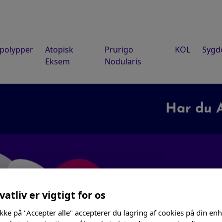
polypper
Atopisk
Prurigo
KOL
Syg
Eksem
Nodularis
Har du AT
V
vatliv er vigtigt for os
ikke på "Accepter alle" accepterer du lagring af cookies på din enh