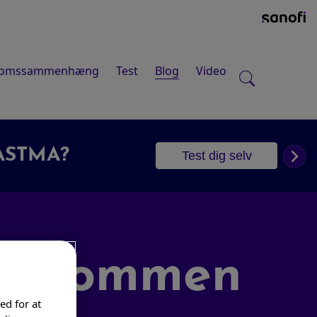
domssammenhæng
Test
Blog
Video
OPISK EKSEM?
Test dig selv
elkommen
ed for at