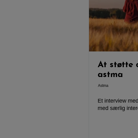
At støtte
astma
Astma
Et interview me
med særlig inter