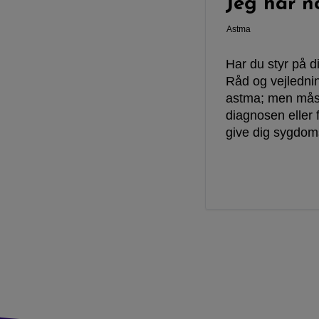
Jeg har n
Astma
Har du styr på d
Råd og vejlednin
astma; men måske
diagnosen eller 
give dig sygdoms