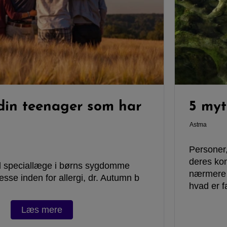
 din teenager som har
5 myt
Astma
Personer,
deres kon
d speciallæge i børns sygdomme
nærmere 
esse inden for allergi, dr. Autumn b
hvad er f
Læs mere