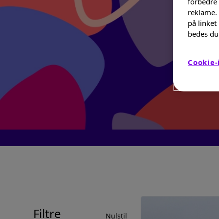
forbedre
reklame. 
på linket
bedes du 
Cookie-
Filtre
Nulstil