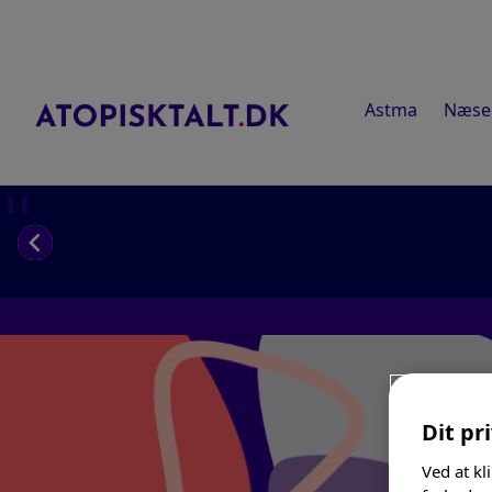
Astma
Næse
❚❚
Dit pri
Ved at kl