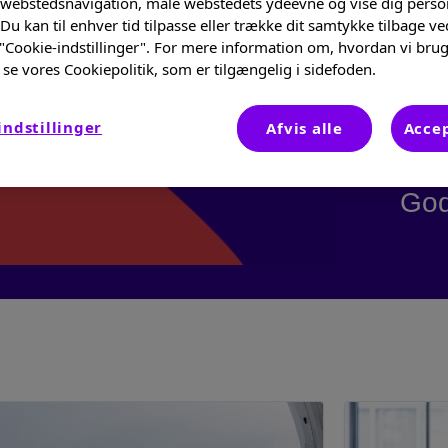
t
 webstedsnavigation, måle webstedets ydeevne og vise dig perso
Du kan til enhver tid tilpasse eller trække dit samtykke tilbage ve
 "Cookie-indstillinger". For mere information om, hvordan vi brug
se vores Cookiepolitik, som er tilgængelig i sidefoden.
Her
emn
indstillinger
Afvis alle
Accep
ast
God