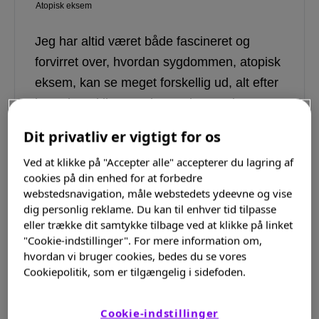
Atopisk eksem
Jeg har altid været både fascineret og
forvirret over, hvordan sygdommen, atopisk
eksem, kan se meget forskellig ud, alt efter
hvor du er i livet, og hvem du er. I denne
blog vil jeg fortælle dig mere om
Dit privatliv er vigtigt for os
sygdommens mange...
Ved at klikke på "Accepter alle" accepterer du lagring af
cookies på din enhed for at forbedre
Læs mere
webstedsnavigation, måle webstedets ydeevne og vise
dig personlig reklame. Du kan til enhver tid tilpasse
eller trække dit samtykke tilbage ved at klikke på linket
"Cookie-indstillinger". For mere information om,
hvordan vi bruger cookies, bedes du se vores
Cookiepolitik, som er tilgængelig i sidefoden.
Cookie-indstillinger