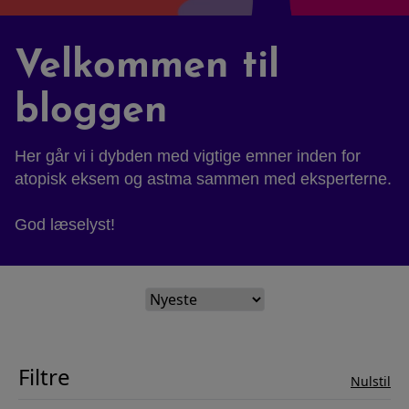
Velkommen til
Sygdomssammenhæng
bloggen
Test
Her går vi i dybden med vigtige emner inden for
atopisk eksem og astma sammen med eksperterne.
God læselyst!
Blog
Video
Filtre
Nulstil
Søg