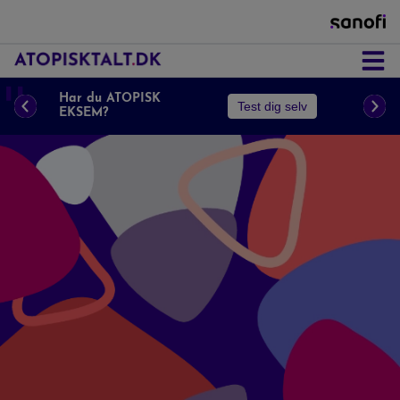
Astma
❚❚
Har du ATOPISK
Test dig selv
EKSEM?
Næsepolypper
Atopisk Eksem
Prurigo Nodularis
KOL