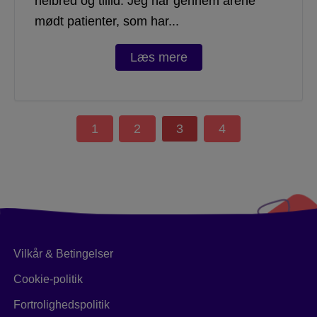
helbred og tillid. Jeg har gennem årene
mødt patienter, som har...
Læs mere
1
2
3
4
Vilkår & Betingelser
Cookie-politik
Fortrolighedspolitik