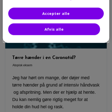
Accepter alle
Afvis alle
Tørre hænder i en Coronatid?
Atopisk eksem
Jeg har hørt om mange, der døjer med
tørre hænder på grund af intensiv håndvask
og afspritning. Men der er hjælp at hente.
Du kan nemlig gøre rigtig meget for at
holde din hud hel og rask.